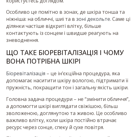
користуєтесь доглядом.
Особливо це помітно в зонах, де шкіра тонша та
ніжніша: на обличчі, шиї та в
зоні декольте
. Саме ці
ділянки частіше відкриті влітку, більше
контактують із сонцем і швидше реагують на
зневоднення.
ЩО ТАКЕ БІОРЕВІТАЛІЗАЦІЯ І ЧОМУ
ВОНА ПОТРІБНА ШКІРІ
Біоревіталізація
– це ін’єкційна процедура, яка
допомагає наситити шкіру вологою, підтримати її
пружність, покращити тон і загальну якість шкіри.
Головна задача процедури – не “змінити обличчя”,
а допомогти шкірі виглядати свіжішою, більш
зволоженою, доглянутою та живою. Це особливо
важливо влітку, коли шкіра постійно втрачає
ресурс через сонце, спеку й сухе повітря.