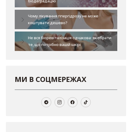
біодеградацію
Чому лікування гіпергідрозу не може
коштувати дешево?
Не вся біоревіталізація однакова: як обрати
те, що потрібно вашій шкірі
МИ В СОЦМЕРЕЖАХ